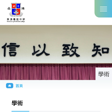
Main
移至主內容
T
navig
學術
導
首頁
航
連
學術
結