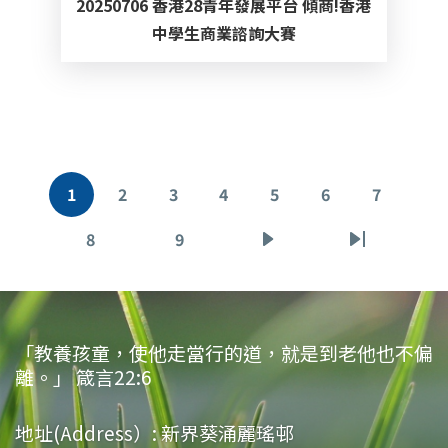
20250706 香港28青年發展平台 傾商!香港
中學生商業諮詢大賽
Pagination
1
2
3
4
5
6
7
目
頁
頁
頁
頁
頁
頁
前
面
面
面
面
面
面
8
9
頁
頁
下
Last
頁
面
面
一
page
面
頁
「教養孩童，使他走當行的道，就是到老他也不偏
離。」 箴言22:6
地址(Address）:
新界葵涌麗瑤邨