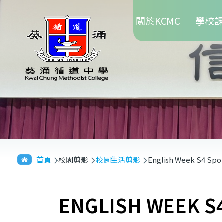
Main
移至主內容
關於KCMC
學校
navigation
導
首頁
校園剪影
校園生活剪影
English Week S4 Spor
航
連
ENGLISH WEEK S
結