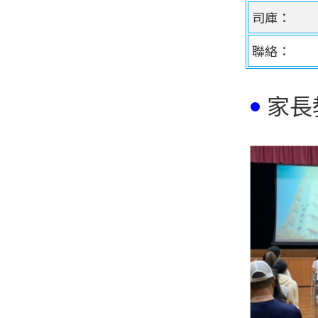
司庫：
聯絡：
家長