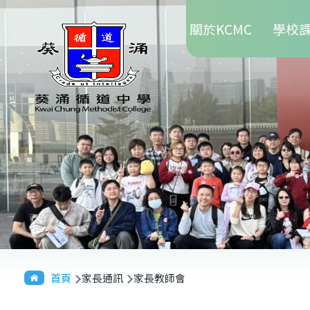
Main
移至主內容
關於KCMC
學校
navigation
導
首頁
家長通訊
家長教師會
航