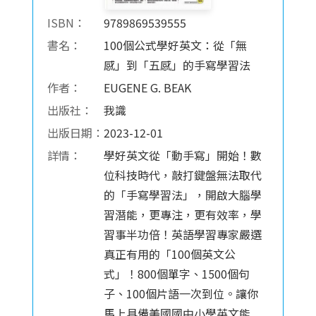
ISBN：
9789869539555
書名：
100個公式學好英文：從「無
感」到「五感」的手寫學習法
作者：
EUGENE G. BEAK
出版社：
我識
出版日期：
2023-12-01
詳情：
學好英文從「動手寫」開始！數
位科技時代，敲打鍵盤無法取代
的「手寫學習法」，開啟大腦學
習潛能，更專注，更有效率，學
習事半功倍！英語學習專家嚴選
真正有用的「100個英文公
式」！800個單字、1500個句
子、100個片語一次到位。讓你
馬上具備美國國中小學英文能