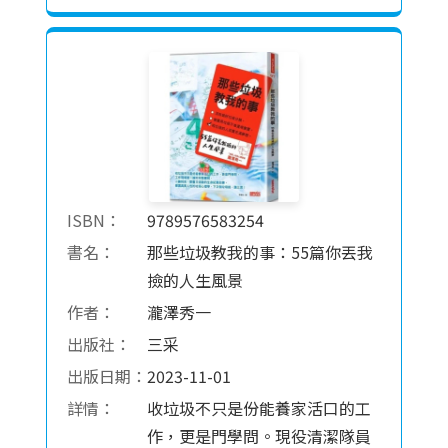
ISBN：
9789576583254
書名：
那些垃圾教我的事：55篇你丟我
撿的人生風景
作者：
瀧澤秀一
出版社：
三采
出版日期：
2023-11-01
詳情：
收垃圾不只是份能養家活口的工
作，更是門學問。現役清潔隊員