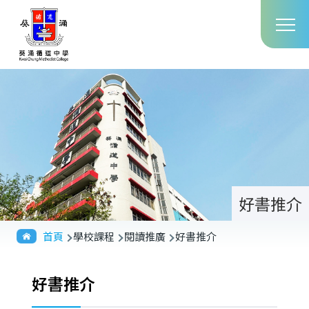
Main
移至主內容
T
navig
好書推介
導
首頁
學校課程
閱讀推廣
好書推介
航
連
好書推介
結