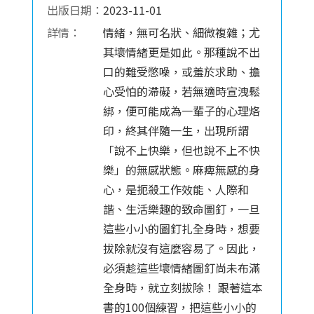
出版日期：
2023-11-01
詳情：
情緒，無可名狀、細微複雜；尤
其壞情緒更是如此。那種說不出
口的難受憋噪，或羞於求助、擔
心受怕的滯礙，若無適時宣洩鬆
綁，便可能成為一輩子的心理烙
印，終其伴隨一生，出現所謂
「說不上快樂，但也說不上不快
樂」的無感狀態。麻痺無感的身
心，是扼殺工作效能、人際和
諧、生活樂趣的致命圖釘，一旦
這些小小的圖釘扎全身時，想要
拔除就沒有這麼容易了。因此，
必須趁這些壞情緒圖釘尚未布滿
全身時，就立刻拔除！ 跟著這本
書的100個練習，把這些小小的