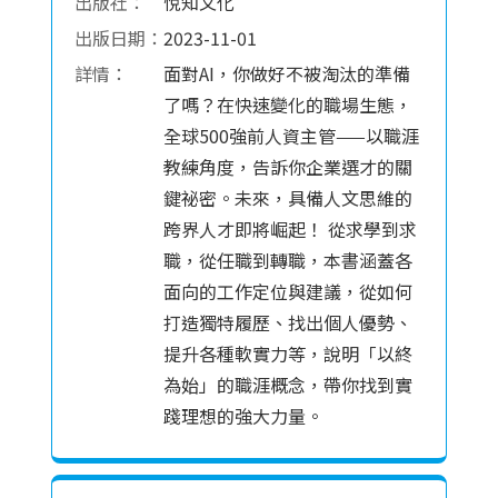
出版社：
悅知文化
出版日期：
2023-11-01
詳情：
面對AI，你做好不被淘汰的準備
了嗎？在快速變化的職場生態，
全球500強前人資主管——以職涯
教練角度，告訴你企業選才的關
鍵祕密。未來，具備人文思維的
跨界人才即將崛起！ 從求學到求
職，從任職到轉職，本書涵蓋各
面向的工作定位與建議，從如何
打造獨特履歷、找出個人優勢、
提升各種軟實力等，說明「以終
為始」的職涯概念，帶你找到實
踐理想的強大力量。