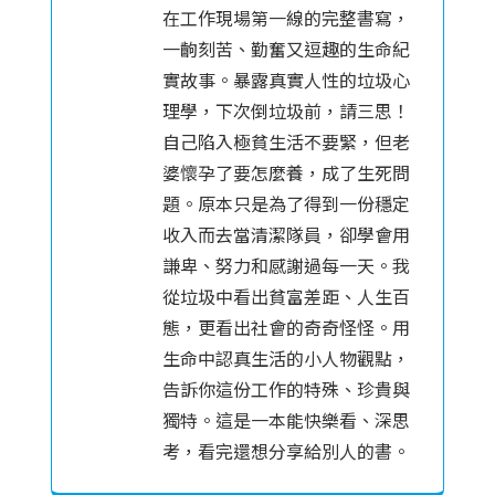
在工作現場第一線的完整書寫，
一齣刻苦、勤奮又逗趣的生命紀
實故事。暴露真實人性的垃圾心
理學，下次倒垃圾前，請三思！
自己陷入極貧生活不要緊，但老
婆懷孕了要怎麼養，成了生死問
題。原本只是為了得到一份穩定
收入而去當清潔隊員，卻學會用
謙卑、努力和感謝過每一天。我
從垃圾中看出貧富差距、人生百
態，更看出社會的奇奇怪怪。用
生命中認真生活的小人物觀點，
告訴你這份工作的特殊、珍貴與
獨特。這是一本能快樂看、深思
考，看完還想分享給別人的書。