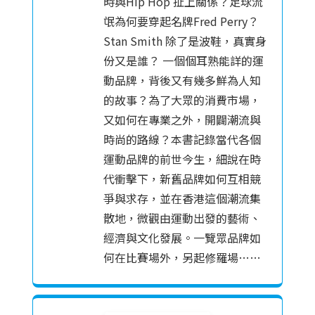
時與Hip Hop 扯上關係？足球流
氓為何要穿起名牌Fred Perry？
Stan Smith 除了是波鞋，真實身
份又是誰？ 一個個耳熟能詳的運
動品牌，背後又有幾多鮮為人知
的故事？為了大眾的消費市場，
又如何在專業之外，開闢潮流與
時尚的路線？本書記錄當代各個
運動品牌的前世今生，細說在時
代衝擊下，新舊品牌如何互相競
爭與求存，並在香港這個潮流集
散地，微觀由運動出發的藝術、
經濟與文化發展。一覽眾品牌如
何在比賽場外，另起修羅場……