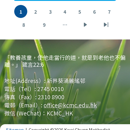
Pagination
1
2
3
4
5
6
7
目
頁
頁
頁
頁
頁
頁
前
面
面
面
面
面
面
8
9
…
頁
頁
下
Last
頁
面
面
一
page
面
頁
「教養孩童，使他走當行的道，就是到老他也不偏
離。」 箴言22:6
地址(Address）:
新界葵涌麗瑤邨
電話（Tel）:
2745 0010
傳真（Fax）:
2310 8900
電郵（Email）:
office@kcmc.edu.hk
微信 (WeChat)：KCMC_HK
Sitemap
| Copyright ©
2026 Kwai Chung Methodist