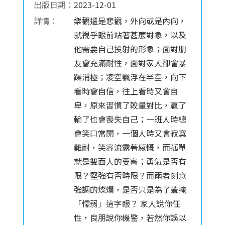
出版日期：
2023-12-01
詳情：
樂觀還是悲觀，外向或是內向，
就視乎眼前站著甚麼對象，以及
他需要自己投射的形象；面對朋
友會充滿耐性，面對家人卻會暴
躁消極；凌空飄浮在半空，向下
看時會自信，往上看時又會自
卑，原來習慣了較量對比，贏了
輸了也會喪失自己；一班人時總
會笑口常開，一個人時又會寂寞
難耐，笑容流露著感慨，而孤單
就是雙面人的要害；勇氣是否有
限？堅強有否時限？而兩者刻意
強調的燦爛，是否只是為了蓋掩
「懦弱」這字眼？ 家人說你任
性，良朋說你機警，若然你誤以