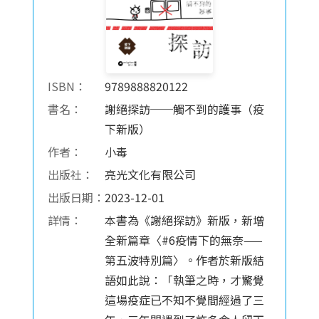
ISBN：
9789888820122
書名：
謝絕探訪──觸不到的護事（疫
下新版）
作者：
小毒
出版社：
亮光文化有限公司
出版日期：
2023-12-01
詳情：
本書為《謝絕探訪》新版，新增
全新篇章〈#6疫情下的無奈——
第五波特別篇〉。作者於新版結
語如此說：「執筆之時，才驚覺
這場疫症已不知不覺間經過了三