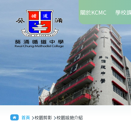
Main
移至主內容
關於KCMC
學校
navigation
導
首頁
校園剪影
校園設施介紹
航