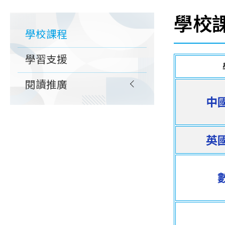
連
學校
Main
結
學校課程
navigation
學習支援
閱讀推廣
中
英