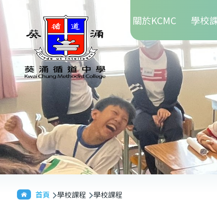
Main
移至主內容
關於KCMC
學校
navigation
導
首頁
學校課程
學校課程
航