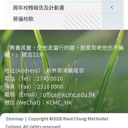
周年校務報告及計劃書
葵循校歌
「教養孩童，使他走當行的道，就是到老他也不偏
離。」 箴言22:6
地址(Address）:
新界葵涌麗瑤邨
電話（Tel）:
2745 0010
傳真（Fax）:
2310 8900
電郵（Email）:
office@kcmc.edu.hk
微信 (WeChat)：KCMC_HK
Sitemap
| Copyright ©
2026 Kwai Chung Methodist
College. All rights reserved.