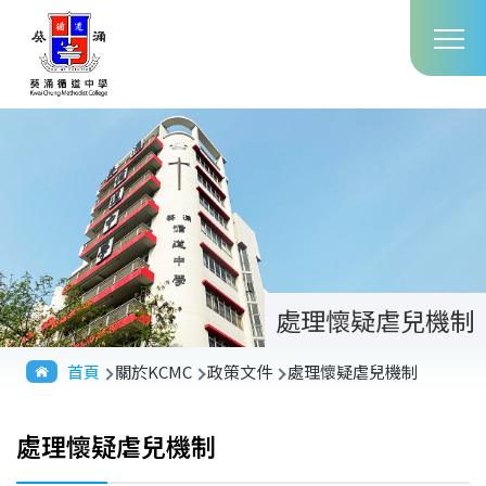
Main
移至主內容
T
navig
處理懷疑虐兒機制
導
首頁
關於KCMC
政策文件
處理懷疑虐兒機制
航
連
處理懷疑虐兒機制
結