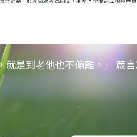
改善計劃：於測驗或考試期間，期望同學能建立積極盡責
就是到老他也不偏離。」 箴言22