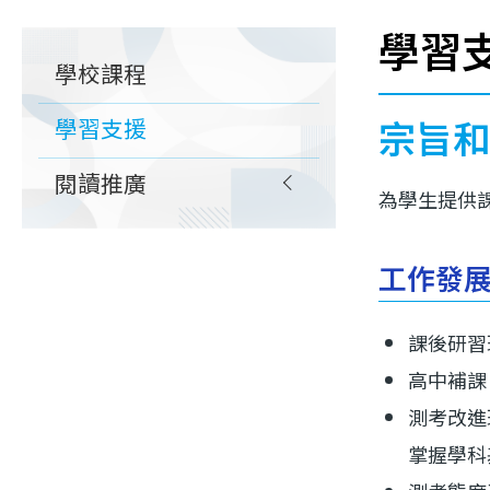
連
學習
Main
結
學校課程
navigation
宗旨和
學習支援
閱讀推廣
為學生提供
工作發
課後研習
高中補課
測考改進
掌握學科