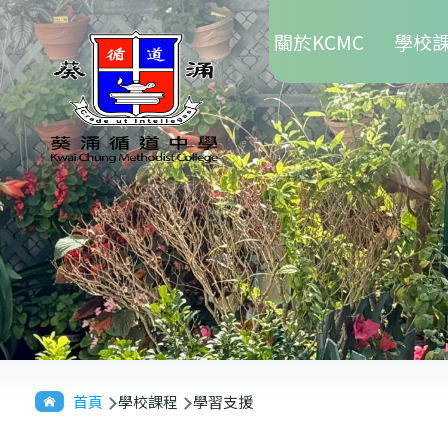
Main
移至主內容
關於KCMC
學校
navigation
導
首頁
學校課程
學習支援
航