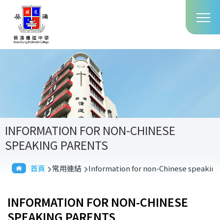
Main
移至主內容
T
navig
INFORMATION FOR NON-CHINESE
SPEAKING PARENTS
導
首頁
常用連結
Information for non-Chinese speaking
航
連
INFORMATION FOR NON-CHINESE
結
SPEAKING PARENTS