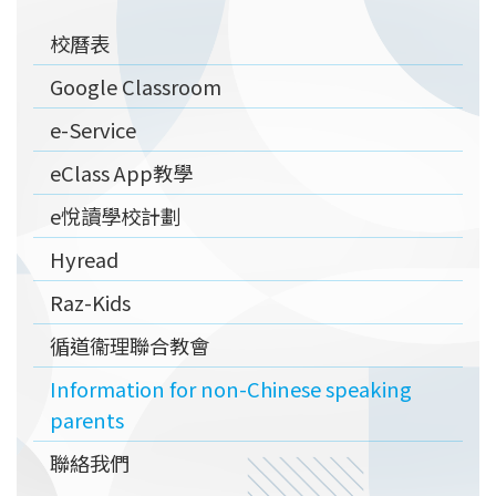
Main
校曆表
navigation
Google Classroom
e-Service
eClass App教學
e悅讀學校計劃
Hyread
Raz-Kids
循道衞理聯合教會
Information for non-Chinese speaking
parents
聯絡我們