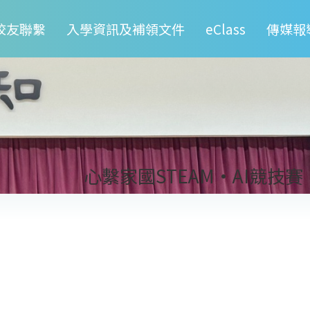
校友聯繫
入學資訊及補領文件
eClass
傳媒報
心繫家國STEAM·AI競技賽