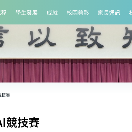
課程
學生發展
成就
校園剪影
家長通訊
競技賽
AI競技賽