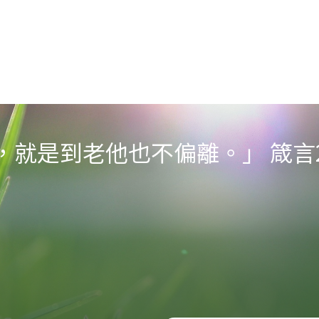
就是到老他也不偏離。」 箴言22