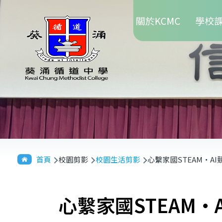
Main
移至主內容
關於KCMC
學校
navigation
導
首頁
校園剪影
校園生活剪影
心繫家國STEAM·AI
航
連
心繫家國STEAM·
結