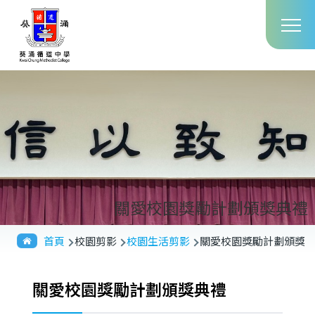
Main
移至主內容
T
navig
關愛校園獎勵計劃頒獎典禮
導
首頁
校園剪影
校園生活剪影
關愛校園獎勵計劃頒獎
航
連
關愛校園獎勵計劃頒獎典禮
結