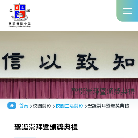
Main
移至主內容
T
navig
聖誕崇拜暨頒獎典禮
導
首頁
校園剪影
校園生活剪影
聖誕崇拜暨頒獎典禮
航
連
聖誕崇拜暨頒獎典禮
結