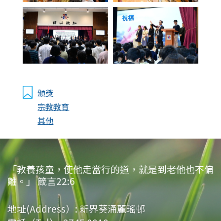
頒獎
宗教教育
其他
「教養孩童，使他走當行的道，就是到老他也不偏
離。」 箴言22:6
地址(Address）:
新界葵涌麗瑤邨