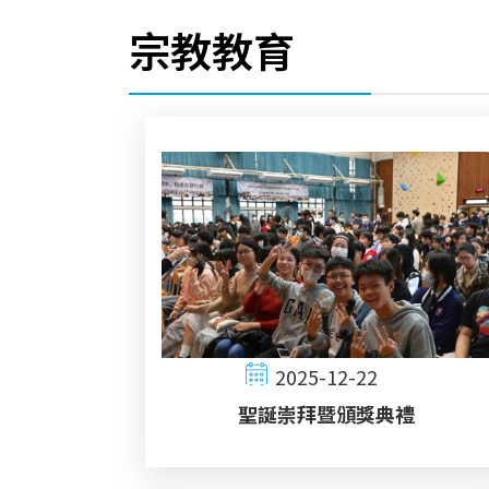
連
宗教教育
結
2025-12-22
聖誕崇拜暨頒獎典禮