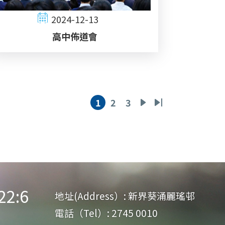
2024-12-13
高中佈道會
1
2
3
目
頁
頁
下
Last
前
面
面
一
page
頁
頁
面
:6
地址(Address）:
新界葵涌麗瑤邨
電話（Tel）:
2745 0010