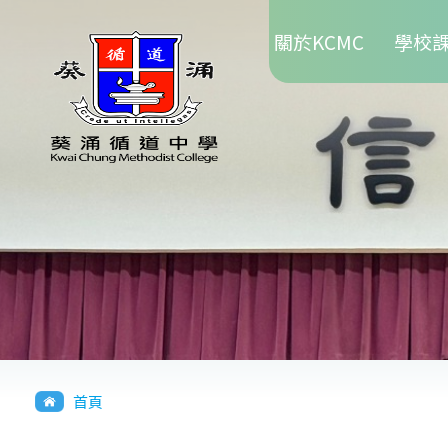
Main
移至主內容
關於KCMC
學校
navigation
導
首頁
航