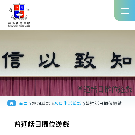
Main
移至主內容
T
navig
普通話日攤位遊戲
導
首頁
校園剪影
校園生活剪影
普通話日攤位遊戲
航
連
普通話日攤位遊戲
結