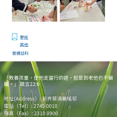
學術
其他
普通話科
「教養孩童，使他走當行的道，就是到老他也不偏
離。」 箴言22:6
地址(Address）:
新界葵涌麗瑤邨
電話（Tel）:
2745 0010
傳真（Fax）:
2310 8900