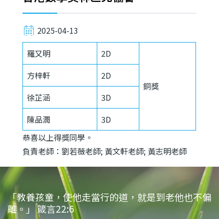
2025-04-13
羅又明
2D
方梓軒
2D
銅獎
徐芷涵
3D
陳品潤
3D
恭喜以上得獎同學。
負責老師：
劉若薇
老師;
黃文軒
老師;
黃志明
老師
「教養孩童，使他走當行的道，就是到老他也不偏
離。」 箴言22:6