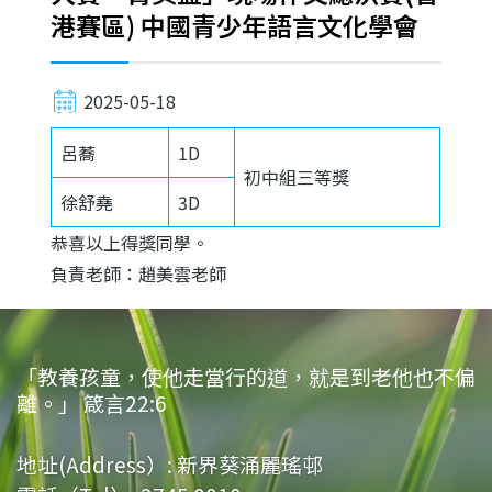
港賽區) 中國青少年語言文化學會
2025-05-18
呂蕎
1D
初中組三等獎
徐舒堯
3D
恭喜以上得獎同學。
負責老師：
趙美雲老師
「教養孩童，使他走當行的道，就是到老他也不偏
離。」 箴言22:6
地址(Address）:
新界葵涌麗瑤邨