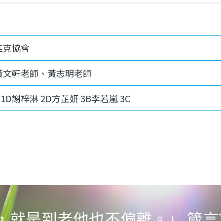
匹克協會
黃文軒老師、黃志明老師
1D謝梓淋 2D方芷妍 3B李若嵐 3C
就是到老他也不偏離。」 箴言22