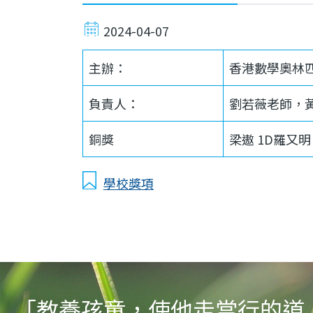
2024-04-07
主辦：
香港數學奧林
負責人：
劉若薇老師，
銅獎
梁遨 1D羅又明 
學校獎項
「教養孩童，使他走當行的道，