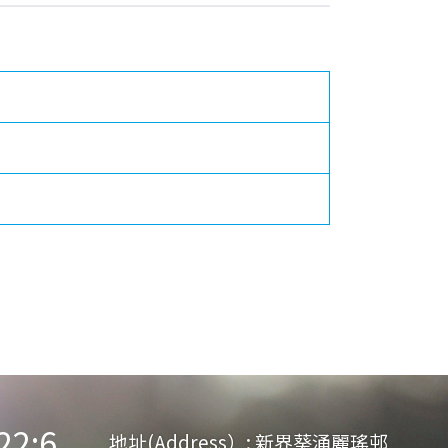
:6
地址(Address）:
新界葵涌麗瑤邨