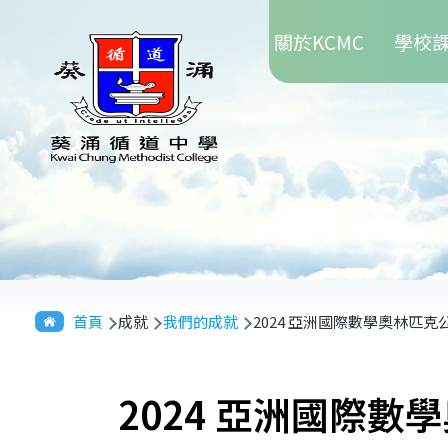
Main
移至主內容
關於KCMC
學校
navigation
導
首頁
成就
我們的成就
2024 亞洲國際數學奧林匹克
航
連
2024 亞洲國際數
結