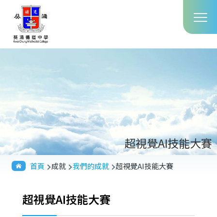
Main
移至主內容
T
navig
超視覺AI技能大賽
導
首頁
成就
我們的成就
超視覺AI技能大賽
航
連
超視覺AI技能大賽
結