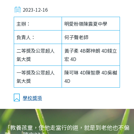
2023-12-16
主辦：
明愛粉嶺陳震夏中學
負責人：
何子聲老師
二等獎及公眾超人
黃子柔 4B鄭梓朗 4D錢立
氣大獎
宏 4D
一等獎及公眾超人
陳可琳 4D陳智康 4D吳樾
氣大獎
4D
學校獎項
「教養孩童，使他走當行的道，就是到老他也不偏