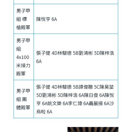
男子甲
組 標
陳悅亨 6A
槍殿軍
男子甲
組
張子健 4D林駿德 5B劉鴻彬 5D陳梓浩
4x100
6A
米接力
殿軍
張子健 4D林駿德 5B譚偉聰 5C陳昊堃
男子甲
5D劉鴻彬 5D陳梓浩 6A陳日俊 6A陳悅
組 團
亨 6A姚文樂 6A李仁瑋 6A聶展揚 6A沙
體殿軍
烏啦 6A