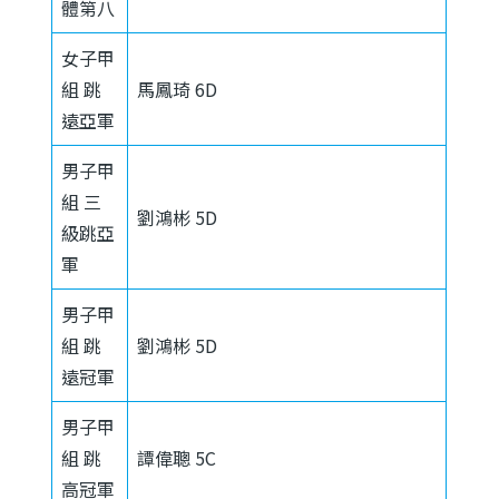
體第八
女子甲
組 跳
馬鳳琦 6D
遠亞軍
男子甲
組 三
劉鴻彬 5D
級跳亞
軍
男子甲
組 跳
劉鴻彬 5D
遠冠軍
男子甲
組 跳
譚偉聰 5C
高冠軍