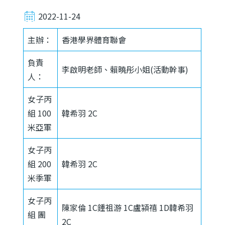
2022-11-24
主辦：
香港學界體育聯會
負責
李啟明老師、賴曉彤小姐(活動幹事)
人：
女子丙
組 100
韓希羽 2C
米亞軍
女子丙
組 200
韓希羽 2C
米季軍
女子丙
陳家倫 1C鍾祖游 1C盧潁禧 1D韓希羽
組 團
2C