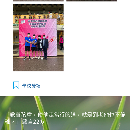
學校獎項
「教養孩童，使他走當行的道，就是到老他也不偏
離。」 箴言22:6