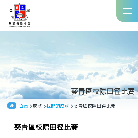
Main
移至主內容
T
navig
葵青區校際田徑比賽
導
首頁
成就
我們的成就
葵青區校際田徑比賽
航
連
葵青區校際田徑比賽
結