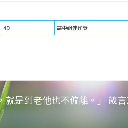
4D
高中組佳作獎
就是到老他也不偏離。」 箴言22