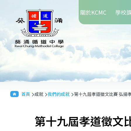
Main
移至主內容
關於KCMC
學校
navigation
導
首頁
成就
我們的成就
第十九屆孝道徵文比賽 弘揚
航
連
第十九屆孝道徵文比
結