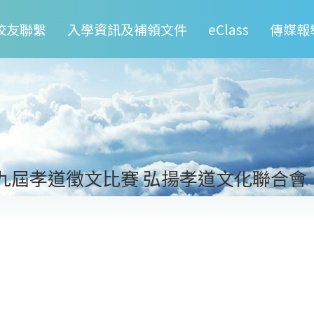
校友聯繫
入學資訊及補領文件
eClass
傳媒報
九屆孝道徵文比賽 弘揚孝道文化聯合會