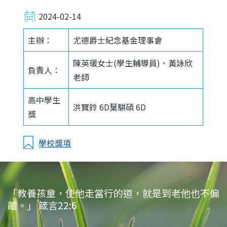
2024-02-14
主辦：
尤德爵士紀念基金理事會
陳英瑗女士(學生輔導員)、黃詠欣
負責人：
老師
高中學生
洪寶鈴 6D葉騏碩 6D
獎
學校獎項
「教養孩童，使他走當行的道，就是到老他也不偏
離。」 箴言22:6