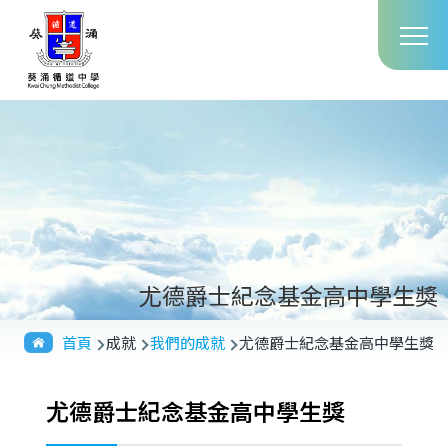
Main
移至主內容
T
navig
尤德爵士紀念基金高中學生獎
導
首頁
成就
我們的成就
尤德爵士紀念基金高中學生獎
航
連
尤德爵士紀念基金高中學生獎
結