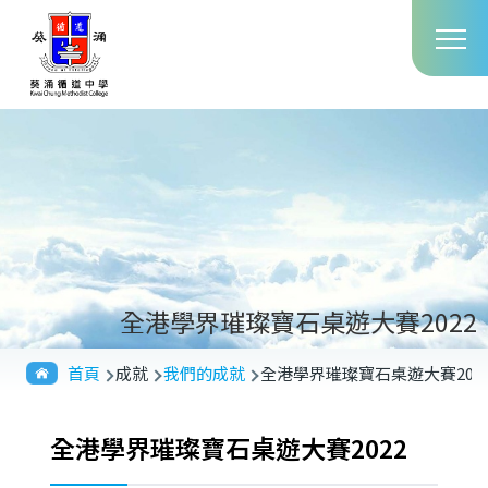
Main
移至主內容
T
navig
全港學界璀璨寶石桌遊大賽2022
導
首頁
成就
我們的成就
全港學界璀璨寶石桌遊大賽202
航
連
全港學界璀璨寶石桌遊大賽2022
結