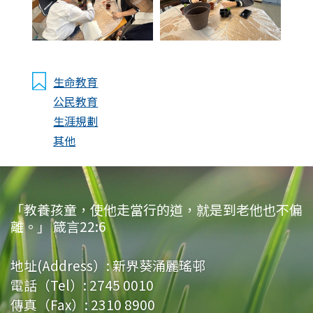
生命教育
公民教育
生涯規劃
其他
「教養孩童，使他走當行的道，就是到老他也不偏
離。」 箴言22:6
地址(Address）:
新界葵涌麗瑤邨
電話（Tel）:
2745 0010
傳真（Fax）:
2310 8900