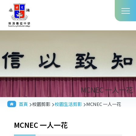
Main
移至主內容
T
navig
MCNEC 一人一花
導
首頁
校園剪影
校園生活剪影
MCNEC 一人一花
航
連
MCNEC 一人一花
結