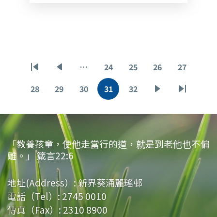
Pagination
…
24
25
26
27
First
Previous
頁
頁
頁
頁
page
page
面
面
面
面
28
29
30
31
32
頁
頁
頁
目
頁
下
Last
面
面
面
前
面
一
page
頁
頁
面
「教養孩童，使他走當行的道，就是到老他也不偏
離。」 箴言22:6
地址(Address）:
新界葵涌麗瑤邨
電話（Tel）:
2745 0010
傳真（Fax）:
2310 8900