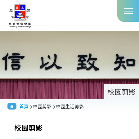
Main
移至主內容
T
navig
校園剪影
導
首頁
校園剪影
校園生活剪影
航
連
校園剪影
結