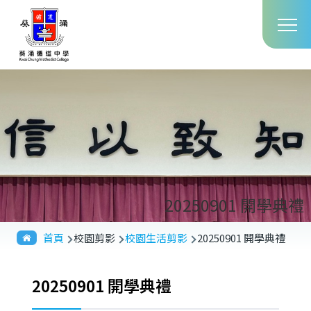
Main
移至主內容
T
navig
20250901 開學典禮
導
首頁
校園剪影
校園生活剪影
20250901 開學典禮
航
連
20250901 開學典禮
結