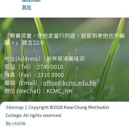
其他
「教養孩童，使他走當行的道，就是到老他也不偏
離。」 箴言22:6
地址(Address）:
新界葵涌麗瑤邨
電話（Tel）:
2745 0010
傳真（Fax）:
2310 8900
電郵（Email）:
office@kcmc.edu.hk
微信 (WeChat)：KCMC_HK
Sitemap
| Copyright ©
2026 Kwai Chung Methodist
College. All rights reserved.
By: ctd.hk