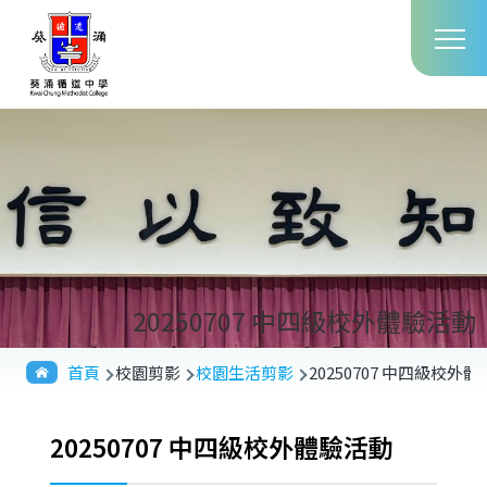
Main
移至主內容
T
navig
20250707 中四級校外體驗活動
導
首頁
校園剪影
校園生活剪影
20250707 中四級校外
航
連
20250707 中四級校外體驗活動
結