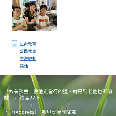
生命教育
公民教育
生涯規劃
其他
「教養孩童，使他走當行的道，就是到老他也不偏
離。」 箴言22:6
地址(Address）:
新界葵涌麗瑤邨