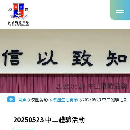
Main
移至主內容
T
navig
20250523 中二體驗活動
導
首頁
校園剪影
校園生活剪影
20250523 中二體驗活動
航
連
20250523 中二體驗活動
結