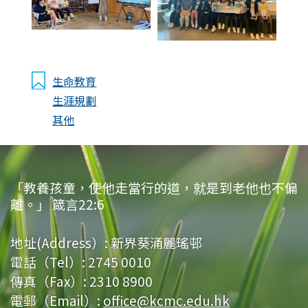
生命教育
生涯規劃
其他
「教養孩童，使他走當行的道，就是到老他也不偏
離。」 箴言22:6
地址(Address）:
新界葵涌麗瑤邨
電話（Tel）:
2745 0010
傳真（Fax）:
2310 8900
電郵（Email）:
office@kcmc.edu.hk