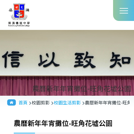
Main
移至主內容
T
navig
農曆新年年宵攤位-旺角花墟公園
導
首頁
校園剪影
校園生活剪影
農曆新年年宵攤位-旺角
航
連
農曆新年年宵攤位-旺角花墟公園
結