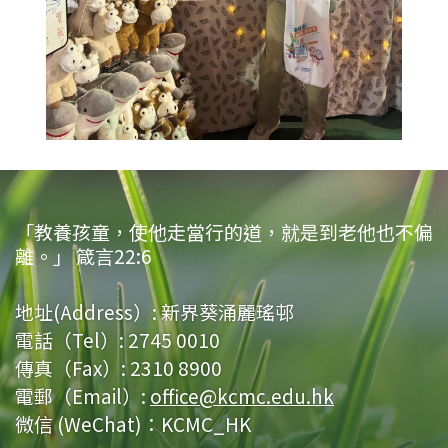
「教養孩童，使他走當行的道，就是到老他也不偏
離。」 箴言22:6
地址(Address）:
新界葵涌麗瑤邨
電話（Tel）:
2745 0010
傳真（Fax）:
2310 8900
電郵（Email）:
office@kcmc.edu.hk
微信 (WeChat)：KCMC_HK