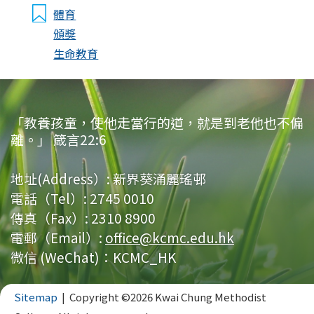
體育
頒獎
生命教育
「教養孩童，使他走當行的道，就是到老他也不偏
離。」 箴言22:6
地址(Address）:
新界葵涌麗瑤邨
電話（Tel）:
2745 0010
傳真（Fax）:
2310 8900
電郵（Email）:
office@kcmc.edu.hk
微信 (WeChat)：KCMC_HK
Sitemap
| Copyright ©
2026 Kwai Chung Methodist