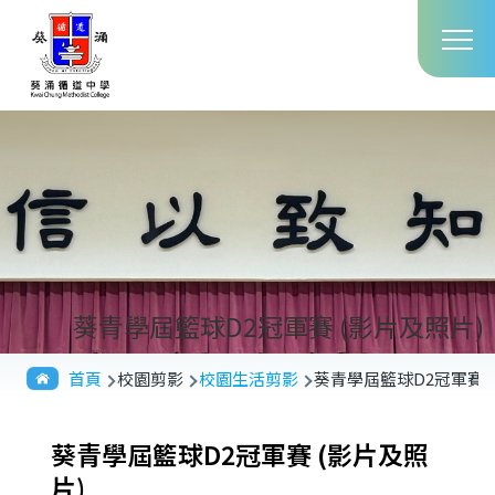
Main
移至主內容
T
navig
葵青學屆籃球D2冠軍賽 (影片及照片)
導
首頁
校園剪影
校園生活剪影
葵青學屆籃球D2冠軍賽 
航
連
葵青學屆籃球D2冠軍賽 (影片及照
結
片)