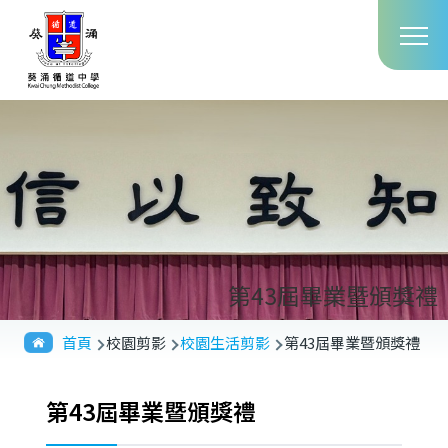
Main
移至主內容
T
navig
第43屆畢業暨頒獎禮
導
首頁
校園剪影
校園生活剪影
第43屆畢業暨頒獎禮
航
連
第43屆畢業暨頒獎禮
結