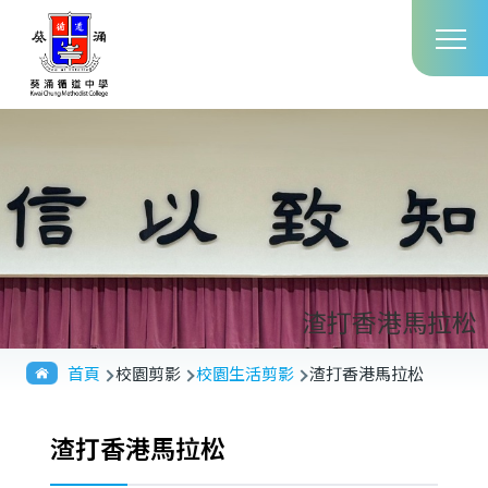
Main
移至主內容
T
navig
渣打香港馬拉松
導
首頁
校園剪影
校園生活剪影
渣打香港馬拉松
航
連
渣打香港馬拉松
結