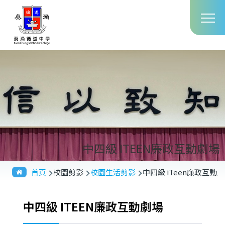
Main
移至主內容
T
navig
中四級 ITEEN廉政互動劇場
導
首頁
校園剪影
校園生活剪影
中四級 iTeen廉政互動
航
連
中四級 ITEEN廉政互動劇場
結