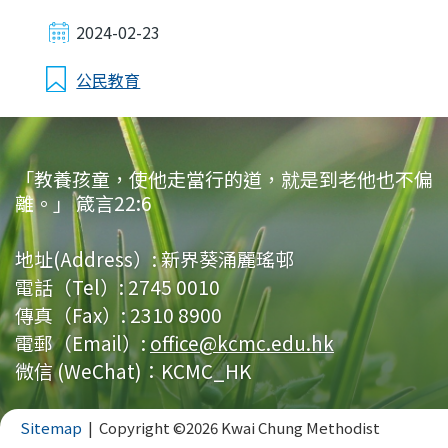
2024-02-23
公民教育
「教養孩童，使他走當行的道，就是到老他也不偏
離。」 箴言22:6
地址(Address）:
新界葵涌麗瑤邨
電話（Tel）:
2745 0010
傳真（Fax）:
2310 8900
電郵（Email）:
office@kcmc.edu.hk
微信 (WeChat)：KCMC_HK
Sitemap
| Copyright ©
2026 Kwai Chung Methodist