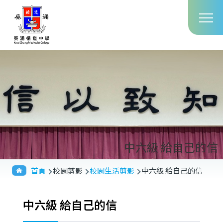
Main
移至主內容
T
navig
中六級 給自己的信
導
首頁
校園剪影
校園生活剪影
中六級 給自己的信
航
連
中六級 給自己的信
結