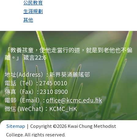
公民教育
生涯規劃
其他
「教養孩童，使他走當行的道，就是到老他也不偏
離。」 箴言22:6
地址(Address）:
新界葵涌麗瑤邨
電話（Tel）:
2745 0010
傳真（Fax）:
2310 8900
電郵（Email）:
office@kcmc.edu.hk
微信 (WeChat)：KCMC_HK
Sitemap
| Copyright ©
2026 Kwai Chung Methodist
College. All rights reserved.