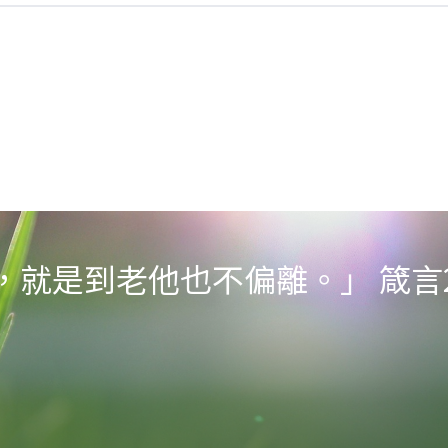
就是到老他也不偏離。」 箴言22