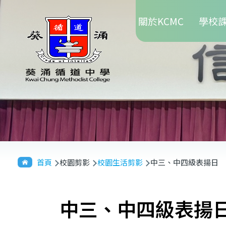
Main
移至主內容
關於KCMC
學校
navigation
導
首頁
校園剪影
校園生活剪影
中三、中四級表揚日
航
連
中三、中四級表揚
結