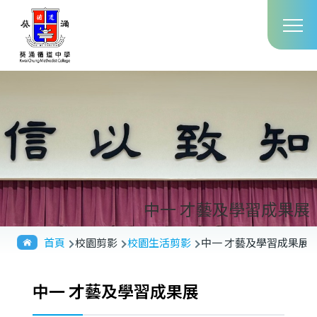
Main
移至主內容
T
navig
中一 才藝及學習成果展
導
首頁
校園剪影
校園生活剪影
中一 才藝及學習成果展
航
連
中一 才藝及學習成果展
結