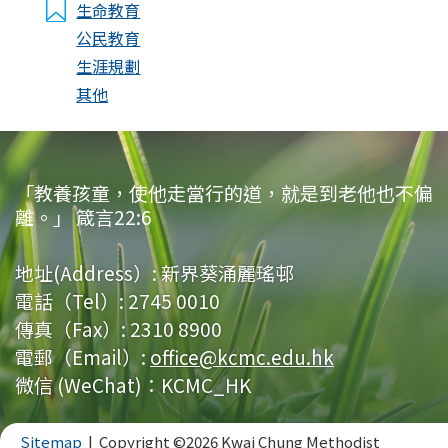
生命教育
公民教育
生涯規劃
其他
「教養孩童，使他走當行的道，就是到老他也不偏
離。」 箴言22:6
地址(Address）:
新界葵涌麗瑤邨
電話（Tel）:
2745 0010
傳真（Fax）:
2310 8900
電郵（Email）:
office@kcmc.edu.hk
微信 (WeChat)：KCMC_HK
Sitemap
| Copyright ©
2026 Kwai Chung Methodist