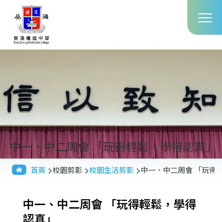
Main
移至主內容
T
navig
中一、中二周會 「玩得輕鬆，學得認真」
導
首頁
校園剪影
校園生活剪影
中一、中二周會 「玩得
航
連
中一、中二周會 「玩得輕鬆，學得
結
認真」