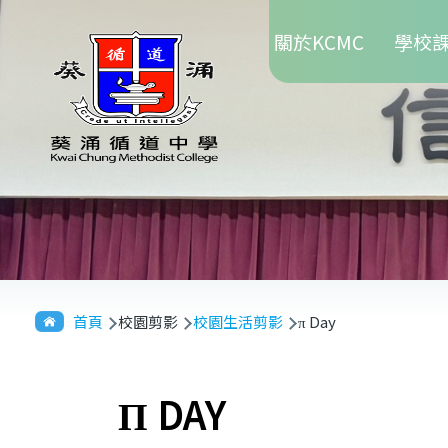
Main
移至主內容
關於KCMC
學校
navigation
導
首頁
校園剪影
校園生活剪影
π Day
航
連
Π DAY
結