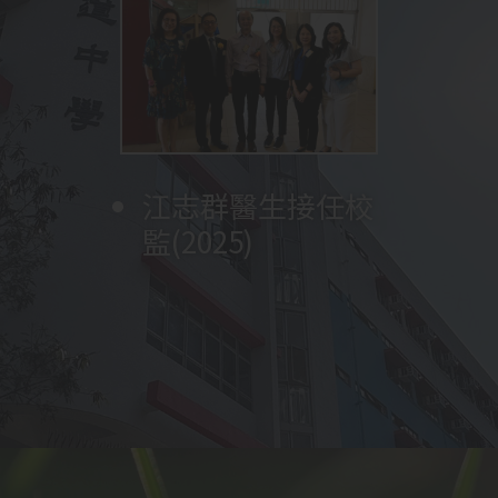
參觀深圳實驗學校
將打字室改建為多
沈冠堯牧師再次擔
成立早禱會
校舍、觀課、與老
男子甲組足球隊獲
媒體學習中心
任校監
舉辦福音週
教育局副局長陳維
獲行政長官卓越教
師及學生交流
成立長者學苑
葵青區學界男子甲
安先生訪校，為天
展開創校四十五週
成立家長教師會及
育獎訓育與輔導
李炳光牧師擔任校
(2023)
成立家長團契
林美儀女士擔任第
舉行第一屆畢業典
中華文化日
(2024)
一組足球比賽冠軍
沈立仁牧師擔任校
圖書館改建工程完
翰墨軒 (中文教室)
江志群醫生接任校
四十五週年英文音
變臉隊成立 (全港
林彥民先生擔任校
英文音樂劇
創校四十週年合照
展開創校四十週年
梁郇光先生擔任校
参加
張天送副校長擔任
李鼎新牧師擔任校
陳嘉麗女士擔任第
TES(
智樂
Peter
家教會主席王旭芳
成立學生會
梁林開牧師擔任校
楊豪萬牧師擔任校
姚穗琼女士擔任第
台「太陽能光伏板
年一連串校慶活
沈冠堯牧師擔任校
校友會
(包括升學及就業)
波蘭捷克交流團
與惠州東江博雅學
改建設計與工藝室
中二級全體參與英
循翠雅道生態園揭
陳崇一醫生接任校
黃惠嫦牧師擔任本
孫中山孫女孫穗芳
為期
黃兆雄先生接任第
全校課室裝設冷氣
3
個月
監
參與學校推薦直接
五任校長
(2016)
禮
(2017)
監
成
(2011)
開幕 (2012)
監(2025)
樂劇(2024)
首支接受有系統訓
監
Pan (2019)
(2018)
一連串校慶活動
監
遊
署任校長
監
三任校長
(2022)
(2017)
)
，師生遠赴英
女士榮膺全港十大
呂光耀先生接任第
監
監
二任校長
安裝
/
供應」計劃
動：感恩崇拜; 英
監
中國文化週
組別嘉許狀
(2024)
校結為姊妹學校
為STEM ROOM
文音樂劇「
幕
監
校校監(2012)
女士到校分享
「
四任校長
(2002)
(2016)
SMARTEENS
The
」
取錄計劃
練的學校 2024)
倫及瑞士進行自主
傑出家長
(2016)
六任校長(2024)
揭幕
(2010)
文音樂劇; 聚餐
(2023)
STEM ROOM 改建
Sound of Music
制服團體體驗課
」
(SNDAS)
，兩位中
學習
(2015)
(2024)
前
演出
程
(2006)
(2017)
六同學成功入讀心
吳思源先生擔任校
儀大學
(2022)
呂立功先生擔任首
新翼教學大樓落成
監
任校長