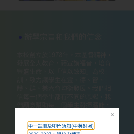
辦學宗旨和我們的信念
本校創立於1978年，本基督精神，
發展全人教育，藉宣講福音，培育
豐盛生命。以「信以致知」為校
訓，致力讓學生在靈、德、智、
體、群、美六育均衡發展。我們相
信每一個學生都有不同的恩賜，我
們願意幫助每一個學生發揮潛能，
各展所長。我們相信每一位教師都
擔任非常重要的角色，我們願意不
中一註冊及叩門須知(中英對照)
斷在專業發展上求進步。我們相信