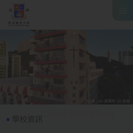
Main
移至主內容
T
navig
拍攝：6D 黃珮軒 6D 吳樾
學校資訊