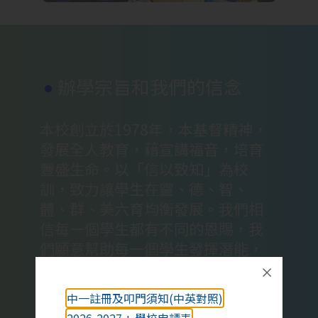
辦學宗旨和我們的信念
本校創立於1978年，本基督精神，
發展全人教育，藉宣講福音，培育
豐盛生命。以「信以致知」為校
訓，致力讓學生在靈、德、智、
體、群、美六育均衡發展。我們相
信每一個學生都有不同的恩賜，我
們願意幫助每一個學生發揮潛能，
各展所長。我們相信每一位教師都
擔任非常重要的角色，我們願意不
中一註冊及叩門須知(中英對照)
斷在專業發展上求進步。我們相信