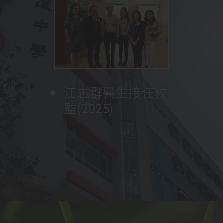
參觀深圳實驗學校
將打字室改建為多
沈冠堯牧師再次擔
成立早禱會
校舍、觀課、與老
男子甲組足球隊獲
媒體學習中心
任校監
舉辦福音週
教育局副局長陳維
獲行政長官卓越教
師及學生交流
成立長者學苑
葵青區學界男子甲
安先生訪校，為天
展開創校四十五週
成立家長教師會及
育獎訓育與輔導
李炳光牧師擔任校
(2023)
成立家長團契
林美儀女士擔任第
舉行第一屆畢業典
中華文化日
(2024)
一組足球比賽冠軍
沈立仁牧師擔任校
圖書館改建工程完
翰墨軒 (中文教室)
江志群醫生接任校
四十五週年英文音
變臉隊成立 (全港
林彥民先生擔任校
英文音樂劇
創校四十週年合照
展開創校四十週年
梁郇光先生擔任校
参加
張天送副校長擔任
李鼎新牧師擔任校
陳嘉麗女士擔任第
TES(
智樂
Peter
家教會主席王旭芳
成立學生會
梁林開牧師擔任校
楊豪萬牧師擔任校
姚穗琼女士擔任第
台「太陽能光伏板
年一連串校慶活
沈冠堯牧師擔任校
校友會
(包括升學及就業)
波蘭捷克交流團
與惠州東江博雅學
改建設計與工藝室
中二級全體參與英
循翠雅道生態園揭
陳崇一醫生接任校
黃惠嫦牧師擔任本
孫中山孫女孫穗芳
為期
黃兆雄先生接任第
全校課室裝設冷氣
3
個月
監
參與學校推薦直接
五任校長
(2016)
禮
(2017)
監
成
(2011)
開幕 (2012)
監(2025)
樂劇(2024)
首支接受有系統訓
監
Pan (2019)
(2018)
一連串校慶活動
監
遊
署任校長
監
三任校長
(2022)
(2017)
)
，師生遠赴英
女士榮膺全港十大
呂光耀先生接任第
監
監
二任校長
安裝
/
供應」計劃
動：感恩崇拜; 英
監
中國文化週
組別嘉許狀
(2024)
校結為姊妹學校
為STEM ROOM
文音樂劇「
幕
監
校校監(2012)
女士到校分享
「
四任校長
(2002)
(2016)
SMARTEENS
The
」
取錄計劃
練的學校 2024)
倫及瑞士進行自主
傑出家長
(2016)
六任校長(2024)
揭幕
(2010)
文音樂劇; 聚餐
(2023)
STEM ROOM 改建
Sound of Music
制服團體體驗課
」
(SNDAS)
，兩位中
學習
(2015)
(2024)
前
演出
程
(2006)
(2017)
六同學成功入讀心
吳思源先生擔任校
儀大學
(2022)
呂立功先生擔任首
新翼教學大樓落成
監
任校長