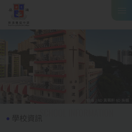
Main
移至主內容
T
navig
拍攝：6D 黃珮軒 6D 吳樾
學校資訊