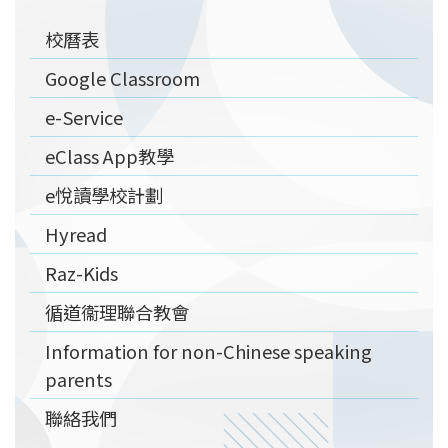
Main
校曆表
navigation
Google Classroom
e-Service
eClass App教學
e悅讀學校計劃
Hyread
Raz-Kids
循道衞理聯合教會
Information for non-Chinese speaking
parents
聯絡我們