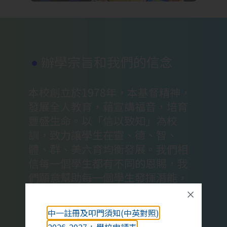
辦學宗旨和我們的信念
本校創立於1978年，本基督精神，
發展全人教育，藉宣講福音，培育
豐盛生命。以「信以致知」為校
訓，致力讓學生在靈、德、智、
體、群、美六育均衡發展。我們相
信每一個學生都有不同的恩賜，我
們願意幫助每一個學生發揮潛能，
各展所長。我們相信每一位教師都
擔任非常重要的角色，我們願意不
中一註冊及叩門須知(中英對照)
斷在專業發展上求進步。我們相信