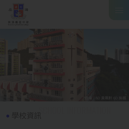
Main
移至主內容
T
navig
拍攝：6D 黃珮軒 6D 吳樾
學校資訊