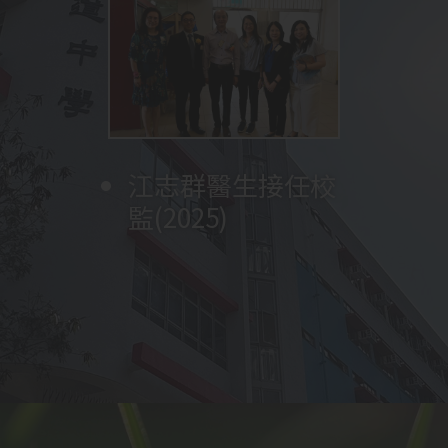
參觀深圳實驗學校
將打字室改建為多
沈冠堯牧師再次擔
成立早禱會
校舍、觀課、與老
男子甲組足球隊獲
媒體學習中心
任校監
舉辦福音週
教育局副局長陳維
獲行政長官卓越教
師及學生交流
成立長者學苑
葵青區學界男子甲
安先生訪校，為天
展開創校四十五週
成立家長教師會及
育獎訓育與輔導
李炳光牧師擔任校
(2023)
成立家長團契
林美儀女士擔任第
舉行第一屆畢業典
中華文化日
(2024)
一組足球比賽冠軍
沈立仁牧師擔任校
圖書館改建工程完
翰墨軒 (中文教室)
江志群醫生接任校
四十五週年英文音
變臉隊成立 (全港
林彥民先生擔任校
英文音樂劇
創校四十週年合照
展開創校四十週年
梁郇光先生擔任校
参加
張天送副校長擔任
李鼎新牧師擔任校
陳嘉麗女士擔任第
TES(
智樂
Peter
家教會主席王旭芳
成立學生會
梁林開牧師擔任校
楊豪萬牧師擔任校
姚穗琼女士擔任第
台「太陽能光伏板
年一連串校慶活
沈冠堯牧師擔任校
校友會
(包括升學及就業)
波蘭捷克交流團
與惠州東江博雅學
改建設計與工藝室
中二級全體參與英
循翠雅道生態園揭
陳崇一醫生接任校
黃惠嫦牧師擔任本
孫中山孫女孫穗芳
為期
黃兆雄先生接任第
全校課室裝設冷氣
3
個月
監
參與學校推薦直接
五任校長
(2016)
禮
(2017)
監
成
(2011)
開幕 (2012)
監(2025)
樂劇(2024)
首支接受有系統訓
監
Pan (2019)
(2018)
一連串校慶活動
監
遊
署任校長
監
三任校長
(2022)
(2017)
)
，師生遠赴英
女士榮膺全港十大
呂光耀先生接任第
監
監
二任校長
安裝
/
供應」計劃
動：感恩崇拜; 英
監
中國文化週
組別嘉許狀
(2024)
校結為姊妹學校
為STEM ROOM
文音樂劇「
幕
監
校校監(2012)
女士到校分享
「
四任校長
(2002)
(2016)
SMARTEENS
The
」
取錄計劃
練的學校 2024)
倫及瑞士進行自主
傑出家長
(2016)
六任校長(2024)
揭幕
(2010)
文音樂劇; 聚餐
(2023)
STEM ROOM 改建
Sound of Music
制服團體體驗課
」
(SNDAS)
，兩位中
學習
(2015)
(2024)
前
演出
程
(2006)
(2017)
六同學成功入讀心
吳思源先生擔任校
儀大學
(2022)
呂立功先生擔任首
新翼教學大樓落成
監
任校長