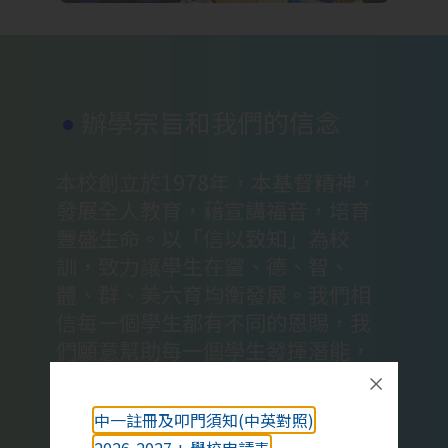
辦學宗旨和我們的信念
本校創立於1978年，本基督精神，
發展全人教育，藉宣講福音，培育
豐盛生命。以「信以致知」為校
訓，致力讓學生在靈、德、智、
體、群、美六育均衡發展。我們相
信每一個學生都有不同的恩賜，我
們願意幫助每一個學生發揮潛能，
各展所長。我們相信每一位教師都
擔任非常重要的角色，我們願意不
中一註冊及叩門須知(中英對照)
斷在專業發展上求進步。我們相信