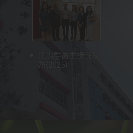
參觀深圳實驗學校
將打字室改建為多
沈冠堯牧師再次擔
成立早禱會
校舍、觀課、與老
男子甲組足球隊獲
媒體學習中心
任校監
舉辦福音週
教育局副局長陳維
獲行政長官卓越教
師及學生交流
成立長者學苑
葵青區學界男子甲
安先生訪校，為天
展開創校四十五週
成立家長教師會及
育獎訓育與輔導
李炳光牧師擔任校
(2023)
成立家長團契
林美儀女士擔任第
舉行第一屆畢業典
中華文化日
(2024)
一組足球比賽冠軍
沈立仁牧師擔任校
圖書館改建工程完
翰墨軒 (中文教室)
江志群醫生接任校
四十五週年英文音
變臉隊成立 (全港
林彥民先生擔任校
英文音樂劇
創校四十週年合照
展開創校四十週年
梁郇光先生擔任校
参加
張天送副校長擔任
李鼎新牧師擔任校
陳嘉麗女士擔任第
TES(
智樂
Peter
家教會主席王旭芳
成立學生會
梁林開牧師擔任校
楊豪萬牧師擔任校
姚穗琼女士擔任第
台「太陽能光伏板
年一連串校慶活
沈冠堯牧師擔任校
校友會
(包括升學及就業)
波蘭捷克交流團
與惠州東江博雅學
改建設計與工藝室
中二級全體參與英
循翠雅道生態園揭
陳崇一醫生接任校
黃惠嫦牧師擔任本
孫中山孫女孫穗芳
為期
黃兆雄先生接任第
全校課室裝設冷氣
3
個月
監
參與學校推薦直接
五任校長
(2016)
禮
(2017)
監
成
(2011)
開幕 (2012)
監(2025)
樂劇(2024)
首支接受有系統訓
監
Pan (2019)
(2018)
一連串校慶活動
監
遊
署任校長
監
三任校長
(2022)
(2017)
)
，師生遠赴英
女士榮膺全港十大
呂光耀先生接任第
監
監
二任校長
安裝
/
供應」計劃
動：感恩崇拜; 英
監
中國文化週
組別嘉許狀
(2024)
校結為姊妹學校
為STEM ROOM
文音樂劇「
幕
監
校校監(2012)
女士到校分享
「
四任校長
(2002)
(2016)
SMARTEENS
The
」
取錄計劃
練的學校 2024)
倫及瑞士進行自主
傑出家長
(2016)
六任校長(2024)
揭幕
(2010)
文音樂劇; 聚餐
(2023)
STEM ROOM 改建
Sound of Music
制服團體體驗課
」
(SNDAS)
，兩位中
學習
(2015)
(2024)
前
演出
程
(2006)
(2017)
六同學成功入讀心
吳思源先生擔任校
儀大學
(2022)
呂立功先生擔任首
新翼教學大樓落成
監
任校長