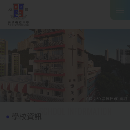
Main
移至主內容
T
navig
拍攝：6D 黃珮軒 6D 吳樾
學校資訊