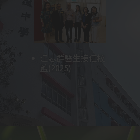
參觀深圳實驗學校
將打字室改建為多
沈冠堯牧師再次擔
成立早禱會
校舍、觀課、與老
男子甲組足球隊獲
媒體學習中心
任校監
舉辦福音週
教育局副局長陳維
獲行政長官卓越教
師及學生交流
成立長者學苑
葵青區學界男子甲
安先生訪校，為天
展開創校四十五週
成立家長教師會及
育獎訓育與輔導
李炳光牧師擔任校
(2023)
成立家長團契
林美儀女士擔任第
舉行第一屆畢業典
中華文化日
(2024)
一組足球比賽冠軍
沈立仁牧師擔任校
圖書館改建工程完
翰墨軒 (中文教室)
江志群醫生接任校
四十五週年英文音
變臉隊成立 (全港
林彥民先生擔任校
英文音樂劇
創校四十週年合照
展開創校四十週年
梁郇光先生擔任校
参加
張天送副校長擔任
李鼎新牧師擔任校
陳嘉麗女士擔任第
TES(
智樂
Peter
家教會主席王旭芳
成立學生會
梁林開牧師擔任校
楊豪萬牧師擔任校
姚穗琼女士擔任第
台「太陽能光伏板
年一連串校慶活
沈冠堯牧師擔任校
校友會
(包括升學及就業)
波蘭捷克交流團
與惠州東江博雅學
改建設計與工藝室
中二級全體參與英
循翠雅道生態園揭
陳崇一醫生接任校
黃惠嫦牧師擔任本
孫中山孫女孫穗芳
為期
黃兆雄先生接任第
全校課室裝設冷氣
3
個月
監
參與學校推薦直接
五任校長
(2016)
禮
(2017)
監
成
(2011)
開幕 (2012)
監(2025)
樂劇(2024)
首支接受有系統訓
監
Pan (2019)
(2018)
一連串校慶活動
監
遊
署任校長
監
三任校長
(2022)
(2017)
)
，師生遠赴英
女士榮膺全港十大
呂光耀先生接任第
監
監
二任校長
安裝
/
供應」計劃
動：感恩崇拜; 英
監
中國文化週
組別嘉許狀
(2024)
校結為姊妹學校
為STEM ROOM
文音樂劇「
幕
監
校校監(2012)
女士到校分享
「
四任校長
(2002)
(2016)
SMARTEENS
The
」
取錄計劃
練的學校 2024)
倫及瑞士進行自主
傑出家長
(2016)
六任校長(2024)
揭幕
(2010)
文音樂劇; 聚餐
(2023)
STEM ROOM 改建
Sound of Music
制服團體體驗課
」
(SNDAS)
，兩位中
學習
(2015)
(2024)
前
演出
程
(2006)
(2017)
六同學成功入讀心
吳思源先生擔任校
儀大學
(2022)
呂立功先生擔任首
新翼教學大樓落成
監
任校長