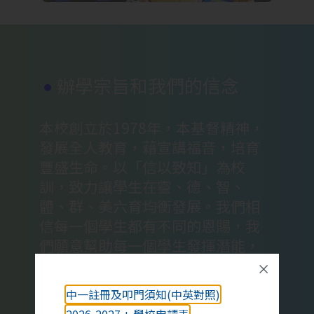
辦學宗旨和我們的信念
本校創立於1978年，本基督精神，
發展全人教育，藉宣講福音，培育
豐盛生命。以「信以致知」為校
訓，致力讓學生在靈、德、智、
體、群、美六育均衡發展。我們相
信每一個學生都有不同的恩賜，我
們願意幫助每一個學生發揮潛能，
各展所長。我們相信每一位教師都
擔任非常重要的角色，我們願意不
中一註冊及叩門須知(中英對照)
斷在專業發展上求進步。我們相信