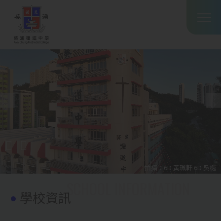
Main
移至主內容
T
navig
拍攝：6D 黃珮軒 6D 吳樾
學校資訊