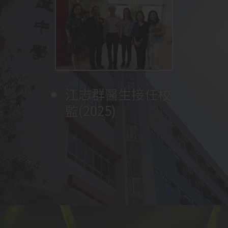
參觀深圳實驗學校
將打字室改建為多
沈冠堯牧師再次擔
成立早禱會
校舍、觀課、與老
男子甲組足球隊獲
媒體學習中心
任校監
舉辦福音週
教育局副局長陳維
獲行政長官卓越教
師及學生交流
成立長者學苑
葵青區學界男子甲
安先生訪校，為天
展開創校四十五週
成立家長教師會及
育獎訓育與輔導
李炳光牧師擔任校
(2023)
成立家長團契
林美儀女士擔任第
舉行第一屆畢業典
中華文化日
(2024)
一組足球比賽冠軍
沈立仁牧師擔任校
圖書館改建工程完
翰墨軒 (中文教室)
江志群醫生接任校
四十五週年英文音
變臉隊成立 (全港
林彥民先生擔任校
英文音樂劇
創校四十週年合照
展開創校四十週年
梁郇光先生擔任校
参加
張天送副校長擔任
李鼎新牧師擔任校
陳嘉麗女士擔任第
TES(
智樂
Peter
家教會主席王旭芳
成立學生會
梁林開牧師擔任校
楊豪萬牧師擔任校
姚穗琼女士擔任第
台「太陽能光伏板
年一連串校慶活
沈冠堯牧師擔任校
校友會
(包括升學及就業)
波蘭捷克交流團
與惠州東江博雅學
改建設計與工藝室
中二級全體參與英
循翠雅道生態園揭
陳崇一醫生接任校
黃惠嫦牧師擔任本
孫中山孫女孫穗芳
為期
黃兆雄先生接任第
全校課室裝設冷氣
3
個月
監
參與學校推薦直接
五任校長
(2016)
禮
(2017)
監
成
(2011)
開幕 (2012)
監(2025)
樂劇(2024)
首支接受有系統訓
監
Pan (2019)
(2018)
一連串校慶活動
監
遊
署任校長
監
三任校長
(2022)
(2017)
)
，師生遠赴英
女士榮膺全港十大
呂光耀先生接任第
監
監
二任校長
安裝
/
供應」計劃
動：感恩崇拜; 英
監
中國文化週
組別嘉許狀
(2024)
校結為姊妹學校
為STEM ROOM
文音樂劇「
幕
監
校校監(2012)
女士到校分享
「
四任校長
(2002)
(2016)
SMARTEENS
The
」
取錄計劃
練的學校 2024)
倫及瑞士進行自主
傑出家長
(2016)
六任校長(2024)
揭幕
(2010)
文音樂劇; 聚餐
(2023)
STEM ROOM 改建
Sound of Music
制服團體體驗課
」
(SNDAS)
，兩位中
學習
(2015)
(2024)
前
演出
程
(2006)
(2017)
六同學成功入讀心
吳思源先生擔任校
儀大學
(2022)
呂立功先生擔任首
新翼教學大樓落成
監
任校長