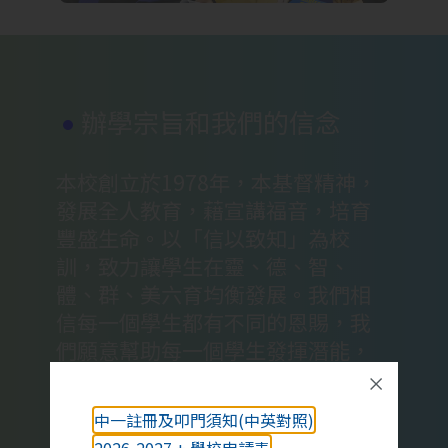
辦學宗旨和我們的信念
本校創立於1978年，本基督精神，
發展全人教育，藉宣講福音，培育
豐盛生命。以「信以致知」為校
訓，致力讓學生在靈、德、智、
體、群、美六育均衡發展。我們相
信每一個學生都有不同的恩賜，我
們願意幫助每一個學生發揮潛能，
各展所長。我們相信每一位教師都
擔任非常重要的角色，我們願意不
中一註冊及叩門須知(中英對照)
斷在專業發展上求進步。我們相信